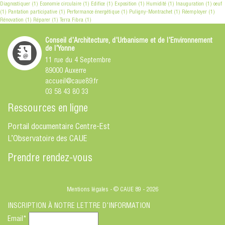
Diagnostiquer
(1)
Economie circulaire
(1)
Edifice
(1)
Exposition
(1)
Humidité
(1)
Inauguration
(1)
oeuf
(1)
Pantation participative
(1)
Performance énergétique
(1)
Puligny-Montrachet
(1)
Réemployer
(1)
Rénovation
(1)
Réparer
(1)
Terra Fibra
(1)
Conseil d'Architecture, d'Urbanisme et de l'Environnement
de l'Yonne
11 rue du 4 Septembre
89000 Auxerre
accueil@caue89.fr
03 58 43 80 33
Ressources en ligne
Portail documentaire Centre-Est
L’Observatoire des CAUE
Prendre rendez-vous
Mentions légales
- © CAUE 89 - 2026
INSCRIPTION À NOTRE LETTRE D'INFORMATION
Email*