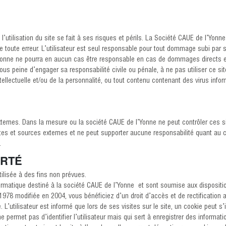
’utilisation du site se fait à ses risques et périls. La Société CAUE de l’Yonne 
de toute erreur. L’utilisateur est seul responsable pour tout dommage subi par 
Yonne ne pourra en aucun cas être responsable en cas de dommages directs et/ou
, sous peine d’engager sa responsabilité civile ou pénale, à ne pas utiliser ce s
é intellectuelle et/ou de la personnalité, ou tout contenu contenant des virus inf
externes. Dans la mesure ou la société CAUE de l’Yonne ne peut contrôler ces 
es et sources externes et ne peut supporter aucune responsabilité quant au con
.
ERTÉ
tilisée à des fins non prévues.
nformatique destiné à la société CAUE de l’Yonne et sont soumise aux dispositio
r 1978 modifiée en 2004, vous bénéficiez d’un droit d’accès et de rectificatio
L’utilisateur est informé que lors de ses visites sur le site, un cookie peut 
ermet pas d’identifier l’utilisateur mais qui sert à enregistrer des informations